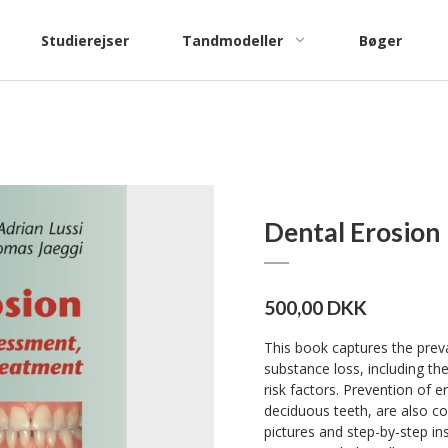
Studierejser
Tandmodeller
Bøger
Katalog træningsmodeller
Katalog
patientundervisning
Dental Erosion
500,00 DKK
This book captures the preva
substance loss, including th
risk factors. Prevention of e
deciduous teeth, are also cov
pictures and step-by-step in