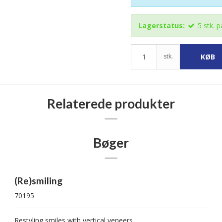
Lagerstatus:
5
stk.
p
stk.
KØB
Relaterede produkter
Bøger
(Re)smiling
70195
Restyling smiles with vertical veneers