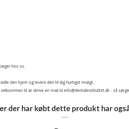
e bøger hos os.
tille den hjem og levere den til dig hurtigst muligt.
 velkommen til at skrive en mail til
info@dentalinstituttet.dk
- så sørger
r der har købt dette produkt har ogs