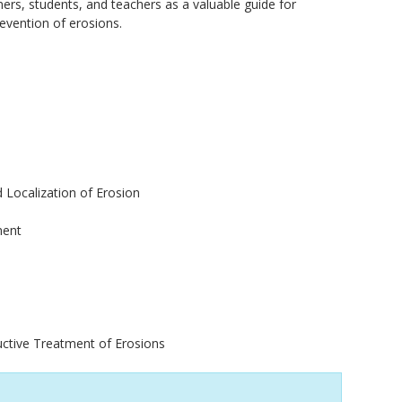
ers, students, and teachers as a valuable guide for
evention of erosions.
d Localization of Erosion
ment
uctive Treatment of Erosions