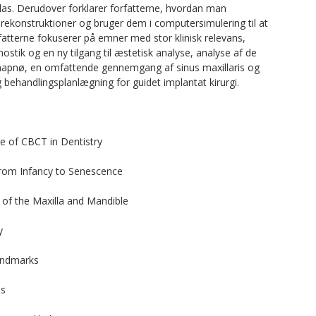
as. Derudover forklarer forfatterne, hvordan man
rekonstruktioner og bruger dem i computersimulering til at
rfatterne fokuserer på emner med stor klinisk relevans,
ostik og en ny tilgang til æstetisk analyse, analyse af de
napnø, en omfattende gennemgang af sinus maxillaris og
 og behandlingsplanlægning for guidet implantat kirurgi.
se of CBCT in Dentistry
from Infancy to Senescence
 of the Maxilla and Mandible
y
Landmarks
es