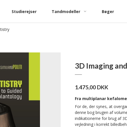
Studierejser
Tandmodeller
Bøger
istry
Katalog træningsmodeller
Katalog
patientundervisning
3D Imaging and
1.475,00 DKK
Fra multiplanar kefalomet
For de, der synes, at overga
denne bog brugen af volumetr
indikationerne for brug af 
vejledning i korrekt billedb