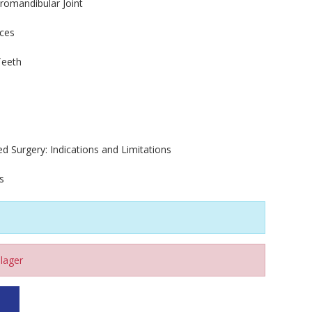
romandibular Joint
aces
Teeth
d Surgery: Indications and Limitations
s
 lager